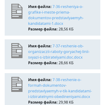
Имя файла:
7-36-resheniya-o-
grafike-i-meste-priema-
dokumentov-predstavlyaemyh-
kandidatami-1.docx
Размер файла:
28,56 КБ
Имя файла:
7-37-reshenie-ob-
organizaczii-raboty-goryachej-linii-
svyazi-s-izbiratelyami.doc.docx
Размер файла:
28,66 КБ
Имя файла:
7-38-reshenie-o-
formah-dokumentov-
predstavlyaemyh-v-tik-kandidatami-
i-izbiratelnymi-obedineniyami.docx
Размер файла:
29,98 КБ