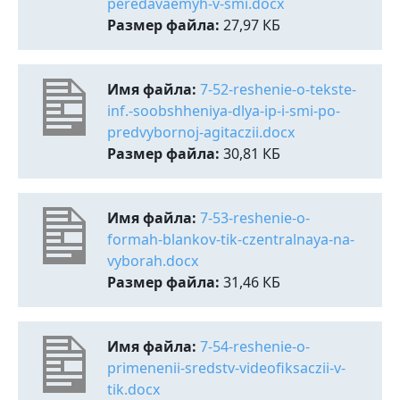
peredavaemyh-v-smi.docx
Размер файла:
27,97 КБ
Имя файла:
7-52-reshenie-o-tekste-
inf.-soobshheniya-dlya-ip-i-smi-po-
predvybornoj-agitaczii.docx
Размер файла:
30,81 КБ
Имя файла:
7-53-reshenie-o-
formah-blankov-tik-czentralnaya-na-
vyborah.docx
Размер файла:
31,46 КБ
Имя файла:
7-54-reshenie-o-
primenenii-sredstv-videofiksaczii-v-
tik.docx