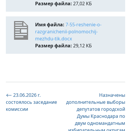
Размер файла:
27,02 КБ
Имя файла:
7-55-reshenie-o-
razgranichenii-polnomochij-
mezhdu-tik.docx
Размер файла:
29,12 КБ
Навигация
⟵
23.06.2026 г.
Назначены
состоялось заседание
дополнительные выборы
по
комиссии
депутатов городской
записям
Думы Краснодара по
двум одномандатным
избирательным округам