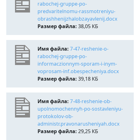
rabochej-gruppe-po-
predvaritelnomu-rassmotreniyu-
obrashhenijzhalobzayavlenij.docx
Размер файла:
38,05 КБ
Имя файла:
7-47-reshenie-o-
rabochej-gruppe-po-
informaczionnym-sporam-i-inym-
voprosam-inf.obespecheniya.docx
Размер файла:
39,18 КБ
Имя файла:
7-48-reshenie-ob-
upolnomochennyh-po-sostavleniyu-
protokolov-ob-
administr.pravonarusheniyah.docx
Размер файла:
29,25 КБ