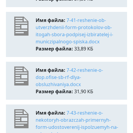
Имя файла:
7-41-reshenie-ob-
utverzhdenii-form-protokolov-ob-
itogah-sbora-podpisej-izbiratelej-i-
municzipalnogo-spiska.docx
Размер файла:
33,89 КБ
Имя файла:
7-42-reshenie-o-
dop.ofise-sb-rf-dlya-
obsluzhivaniya.docx
Размер файла:
31,90 КБ
Имя файла:
7-43-reshenie-o-
nekotoryh-obrazczah-primernyh-
form-udostoverenij-ispolzuemyh-na-