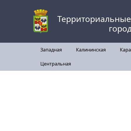
Skip
to
Территориальные
content
горо
Западная
Калининская
Кара
Центральная