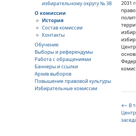
2031 
избирательному округу № 38
право
О комиссии
полит
История
терри
Состав комиссии
избир
Контакты
избир
Обучение
Центр
Выборы и референдумы
основ
Работа с обращениями
Федер
Баннеры и ссылки
комис
Архив выборов
Повышение правовой культуры
Избирательные комиссии
На
⟵
В 
Центр
по
засед
за