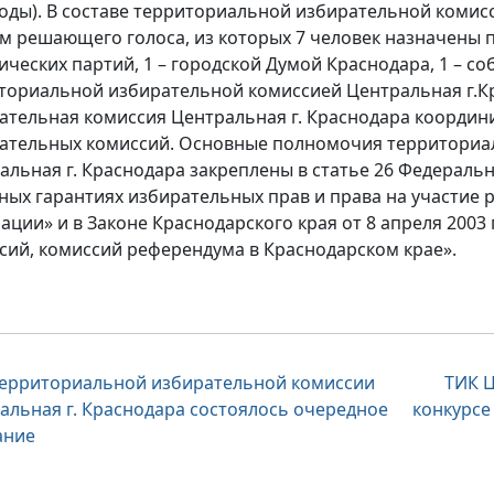
годы). В составе территориальной избирательной комисс
м решающего голоса, из которых 7 человек назначены
ических партий, 1 – городской Думой Краснодара, 1 – со
ториальной избирательной комиссией Центральная г.К
ательная комиссия Центральная г. Краснодара координи
ательных комиссий. Основные полномочия территориа
альная г. Краснодара закреплены в статье 26 Федеральн
ных гарантиях избирательных прав и права на участие
ации» и в Законе Краснодарского края от 8 апреля 2003
сий, комиссий референдума в Краснодарском крае».
вигация
территориальной избирательной комиссии
ТИК Ц
альная г. Краснодара состоялось очередное
конкурсе
ание
писям