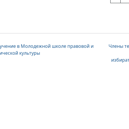
вигация
учение в Молодежной школе правовой и
Члены т
ической культуры
избира
писям