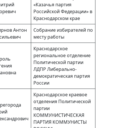
итрий
«Казачья партия
оревич
Российской Федерации» в
Краснодарском крае
рнов Антон
Собрание избирателей по
сильевич
месту работы
Краснодарское
региональное отделение
роль
Политической партии
гения
ЛДПР Либерально-
ановна
демократическая партия
России
Краснодарское краевое
отделения Политической
регорода
партии
рий
КОММУНИСТИЧЕСКАЯ
ександрович
ПАРТИЯ КОММУНИСТЫ