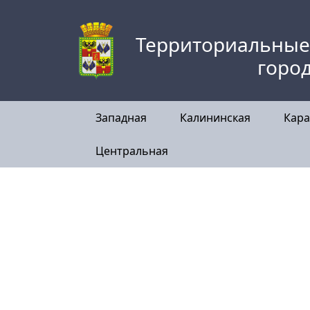
Skip
to
Территориальные
content
горо
Западная
Калининская
Кара
Центральная