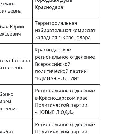
Городская Дума
етлана
Краснодара
сильевна
Территориальная
бач Юрий
избирательная комиссия
ексеевич
Западная г. Краснодара
Краснодарское
региональное отделение
гоза Татьяна
Всероссийской
атольевна
политической партии
"ЕДИНАЯ РОССИЯ"
Региональное отделение
бенко
в Краснодарском крае
дрей
Политической партии
ргеевич
«НОВЫЕ ЛЮДИ»
Региональное отделение
льбат
Политической партии