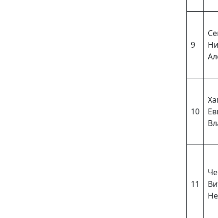
Се
9
Ни
Ал
Ха
10
Ев
Вл
Че
11
Ви
Не