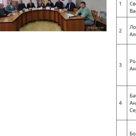
1
Св
Ва
Ло
2
Ал
Ро
3
Ан
Ба
4
Ан
Се
Бо