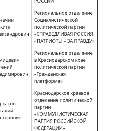
РОССИИ
Региональное отделение
начин
Социалистической
кита
политической партии
ександрович
«СПРАВЕДЛИВАЯ РОССИЯ
- ПАТРИОТЫ – ЗА ПРАВДУ»
Региональное отделение
мицевич
в Краснодарском крае
гений
политической партии
адимирович
«Гражданская
платформа»
Краснодарское краевое
отделение политической
ркасов
партии
талий
«КОММУНИСТИЧЕСКАЯ
стерович
ПАРТИЯ РОССИЙСКОЙ
ФЕДЕРАЦИИ»