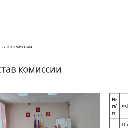
став комиссии
став комиссии
№
п/
Ф.
п
Шв