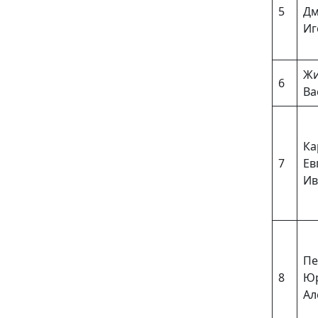
5
Дм
Иг
Жи
6
Ва
Ка
7
Ев
Ив
Пе
8
Ю
Ал