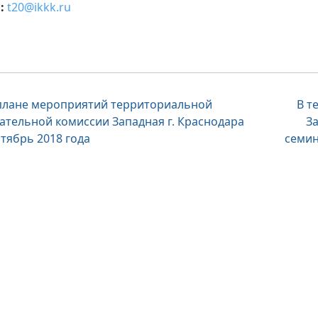
:
t20@ikkk.ru
вигация
плане мероприятий территориальной
В т
ательной комиссии Западная г. Краснодара
З
нтябрь 2018 года
семин
писям