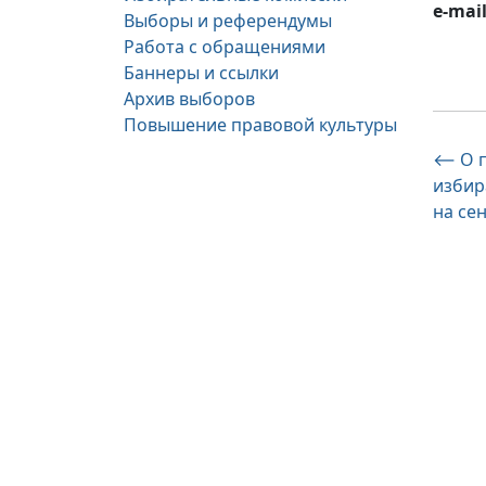
e-mail
Выборы и референдумы
Работа с обращениями
Баннеры и ссылки
Архив выборов
Повышение правовой культуры
На
⟵
О 
избир
по
на се
за