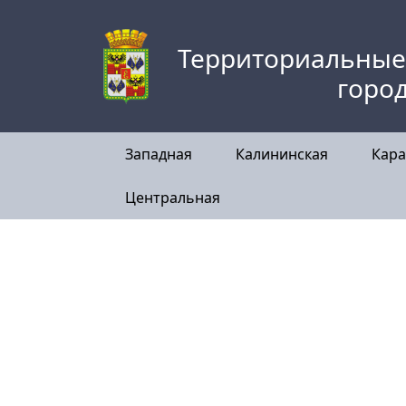
Skip
to
Территориальные
content
горо
Западная
Калининская
Кара
Центральная