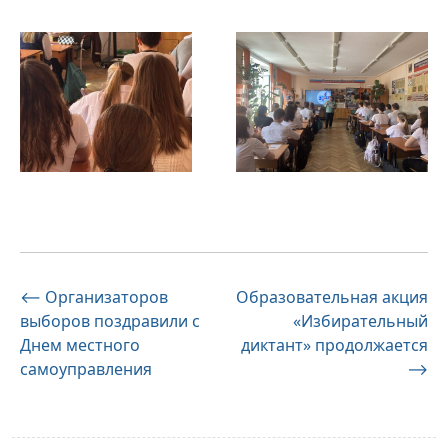
Навигация
⟵
Организаторов
Образовательная акция
выборов поздравили с
«Избирательный
по
Днем местного
диктант» продолжается
записям
самоуправления
⟶