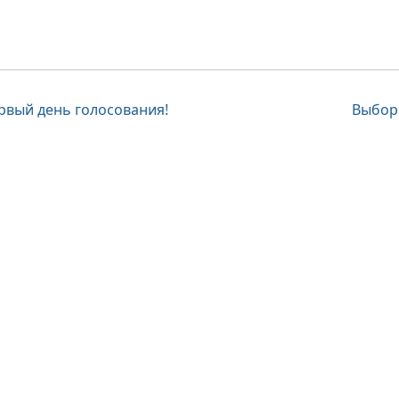
вигация
рвый день голосования!
Выбор
писям