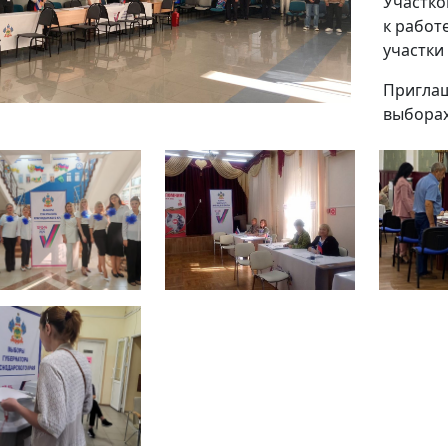
Участко
к работ
участки
Приглаш
выборах