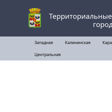
Skip
to
Территориальные
content
горо
Западная
Калининская
Кара
Центральная