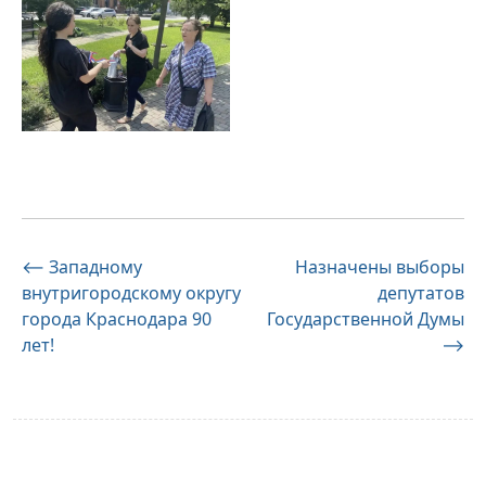
Навигация
⟵
Западному
Назначены выборы
внутригородскому округу
депутатов
по
города Краснодара 90
Государственной Думы
записям
лет!
⟶