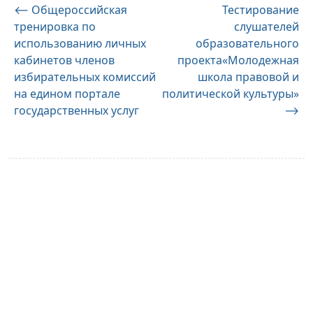
Навигация
⟵
Общероссийская
Тестирование
тренировка по
слушателей
по
использованию личных
образовательного
записям
кабинетов членов
проекта«Молодежная
избирательных комиссий
школа правовой и
на едином портале
политической культуры»
государственных услуг
⟶