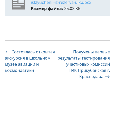
isklyuchenii-iz-rezerva-uik.docx
Размер файла:
25,02 КБ
Навигация
⟵
Состоялась открытая
Получены первые
экскурсия в школьном
результаты тестирования
по
музее авиации и
участковых комиссий
записям
космонавтики
ТИК Прикубанская г.
Краснодара
⟶