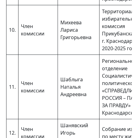
Территориаль
избирательна
Михеева
Член
комиссия
10.
Лариса
комиссии
Прикубанская
Григорьевна
г. Краснодара 
2020-2025 год
Региональное
отделение
Социалистиче
Шаблыга
Член
политической
11.
Наталья
комиссии
«СПРАВЕДЛИВ
Андреевна
РОССИЯ – ПАТ
ЗА ПРАВДУ» в
Краснодарско
Шанявский
Член
Собрание изб
12.
Игорь
комиссии
по месту жите