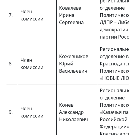
региональное
Ковалева
отделение
Член
7.
Ирина
Политической
комиссии
Сергеевна
ЛДПР – Либер
демократичес
партии России
Региональное
Кожевников
отделение в
Член
8.
Юрий
Краснодарско
комиссии
Васильевич
Политической
«НОВЫЕ ЛЮД
Региональное
отделение
Конев
Политической
Член
9.
Александр
«Казачья парт
комиссии
Николаевич
Российской
Федерации» в
Краснодарско