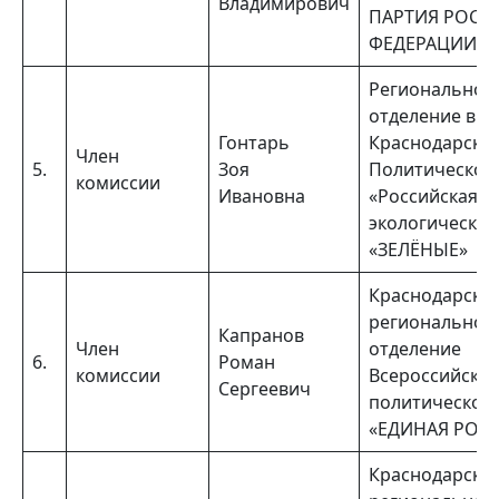
Владимирович
ПАРТИЯ РОСС
ФЕДЕРАЦИИ»
Региональное
отделение в
Гонтарь
Краснодарско
Член
5.
Зоя
Политической
комиссии
Ивановна
«Российская
экологическая
«ЗЕЛЁНЫЕ»
Краснодарско
региональное
Капранов
Член
отделение
6.
Роман
комиссии
Всероссийско
Сергеевич
политической
«ЕДИНАЯ РОС
Краснодарско