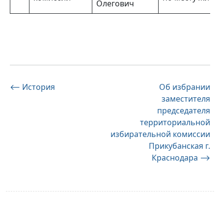
Олегович
Навигация
⟵
История
Об избрании
заместителя
по
председателя
записям
территориальной
избирательной комиссии
Прикубанская г.
Краснодара
⟶