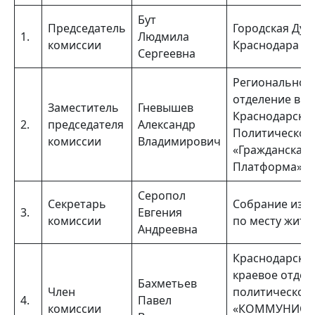
Бут
Председатель
Городская Дум
1.
Людмила
комиссии
Краснодара
Сергеевна
Региональное
отделение в
Заместитель
Гневышев
Краснодарско
2.
председателя
Александр
Политической
комиссии
Владимирович
«Гражданская
Платформа»
Серопол
Секретарь
Собрание изб
3.
Евгения
комиссии
по месту жите
Андреевна
Краснодарско
краевое отдел
Бахметьев
Член
политической
4.
Павел
комиссии
«КОММУНИСТ