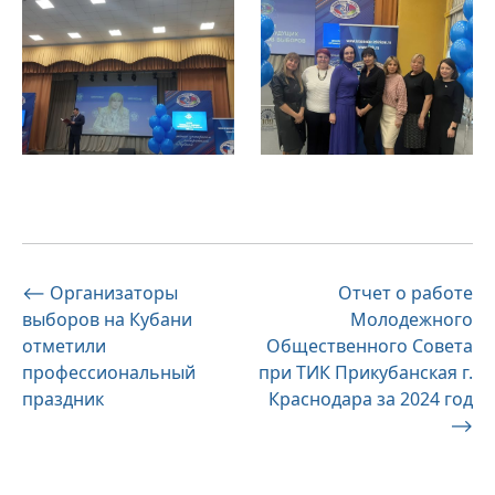
Навигация
⟵
Организаторы
Отчет о работе
выборов на Кубани
Молодежного
по
отметили
Общественного Совета
записям
профессиональный
при ТИК Прикубанская г.
праздник
Краснодара за 2024 год
⟶