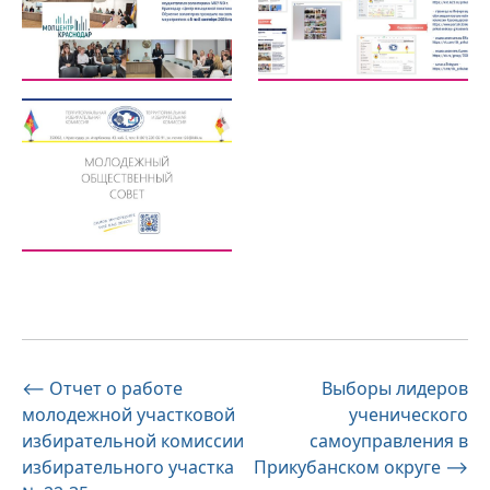
Навигация
⟵
Отчет о работе
Выборы лидеров
молодежной участковой
ученического
по
избирательной комиссии
самоуправления в
записям
избирательного участка
Прикубанском округе
⟶