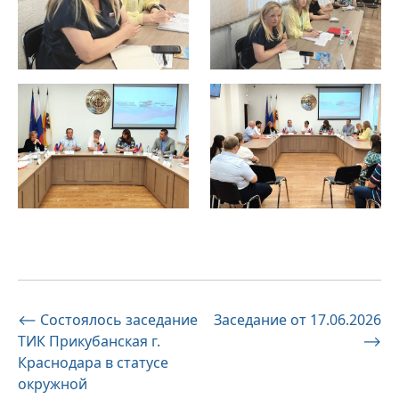
Навигация
⟵
Состоялось заседание
Заседание от 17.06.2026
ТИК Прикубанская г.
⟶
по
Краснодара в статусе
записям
окружной