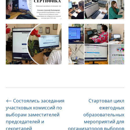
Навигация
⟵
Состоялись заседания
Стартовал цикл
участковых комиссий по
ежегодных
по
выборам заместителей
образовательных
записям
председателей и
мероприятий для
секретарей
организаторов выборов