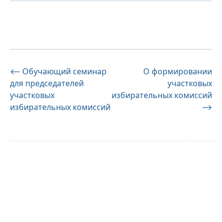
Навигация
⟵
Обучающий семинар
О формировании
для председателей
участковых
по
участковых
избирательных комиссий
записям
избирательных комиссий
⟶