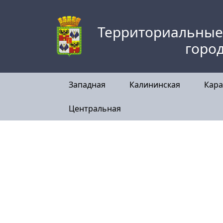
Skip
to
Территориальные
content
горо
Западная
Калининская
Кара
Центральная