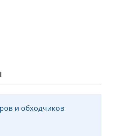
ы
ров и обходчиков