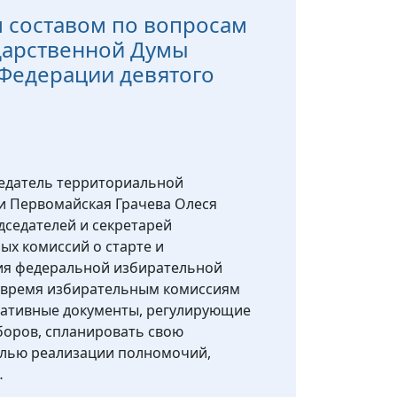
 составом по вопросам
дарственной Думы
Федерации девятого
седатель территориальной
и Первомайская Грачева Олеся
седателей и секретарей
ых комиссий о старте и
ия федеральной избирательной
 время избирательным комиссиям
мативные документы, регулирующие
боров, спланировать свою
елью реализации полномочий,
…