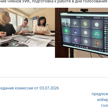
ние членов УИК, подготовка к работе в дни голосования 
вигация
седание комиссии от 03.07.2026
предлож
изби
писям
гол