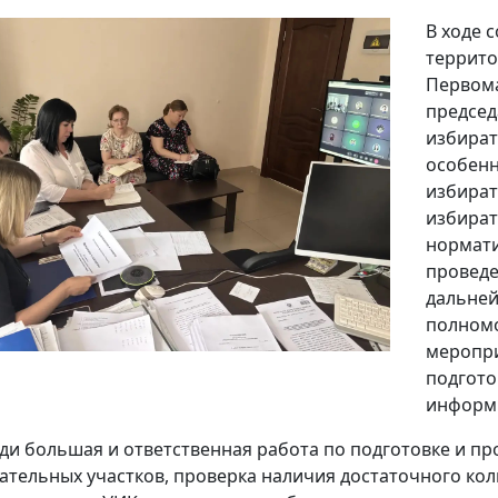
В ходе 
террито
Первома
председ
избират
особенн
избират
избират
нормати
проведе
дальней
полномо
меропри
подгото
информи
ди большая и ответственная работа по подготовке и 
ательных участков, проверка наличия достаточного кол