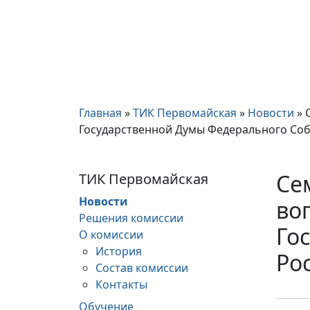
Главная
»
ТИК Первомайская
»
Новости
»
Государственной Думы Федерального Соб
Се
ТИК Первомайская
Новости
во
Решения комиссии
Го
О комиссии
История
Ро
Состав комиссии
Контакты
Обучение