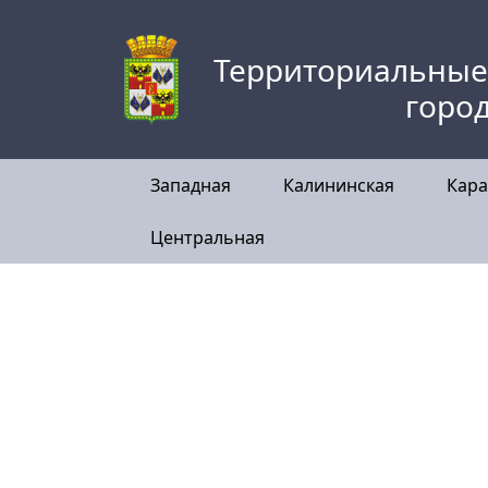
Skip
to
Территориальные
content
горо
Западная
Калининская
Кара
Центральная