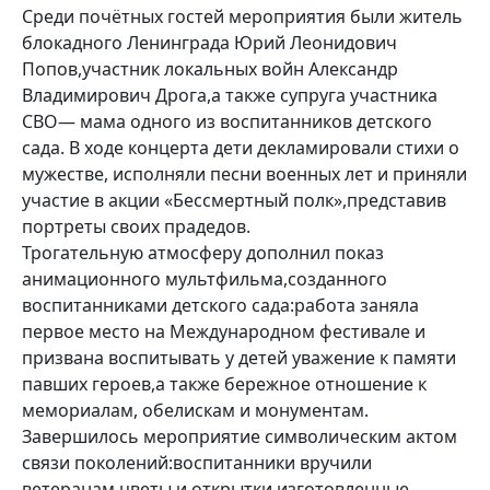
Среди почётных гостей мероприятия были житель
блокадного Ленинграда Юрий Леонидович
Попов,участник локальных войн Александр
Владимирович Дрога,а также супруга участника
СВО— мама одного из воспитанников детского
сада. В ходе концерта дети декламировали стихи о
мужестве, исполняли песни военных лет и приняли
участие в акции «Бессмертный полк»,представив
портреты своих прадедов.
Трогательную атмосферу дополнил показ
анимационного мультфильма,созданного
воспитанниками детского сада:работа заняла
первое место на Международном фестивале и
призвана воспитывать у детей уважение к памяти
павших героев,а также бережное отношение к
мемориалам, обелискам и монументам.
Завершилось мероприятие символическим актом
связи поколений:воспитанники вручили
ветеранам цветы и открытки,изготовленные