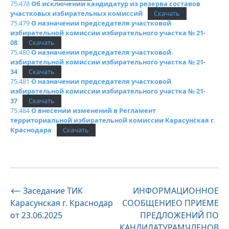
75.478
Об исключении кандидатур из резерва
составов
участковых избирательных комиссий
Скачать
75.479
О назначении председателя
участковой
избирательной комиссии избирательного участка № 21-
08
Скачать
75.480
О назначении председателя
участковой
избирательной комиссии избирательного участка № 21-
34
Скачать
75.481
О назначении председателя
участковой
избирательной комиссии избирательного участка № 21-
37
Скачать
75.484
О
внесении изменений в
Регламент
территориальной избирательной комиссии
Карасунская
г.
Краснодара
Скачать
Навигация
⟵
Заседание ТИК
ИНФОРМАЦИОННОЕ
Карасунская г. Краснодар
СООБЩЕНИЕО ПРИЕМЕ
по
от 23.06.2025
ПРЕДЛОЖЕНИЙ ПО
записям
КАНДИДАТУРАМЧЛЕНОВ