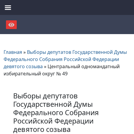
Skip
to
content
Главная
»
Выборы депутатов Государственной Думы
Федерального Собрания Российской Федерации
девятого созыва
»
Центральный одномандатный
избирательный округ № 49
Выборы депутатов
Государственной Думы
Федерального Собрания
Российской Федерации
девятого созыва