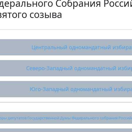
дерального Собрания Росси
вятого созыва
Центральный одномандатный избира
Северо-Западный одномандатный изби
Юго-Западный одномандатный избира
ры депутатов Государственной Думы Федерального собрания Российс