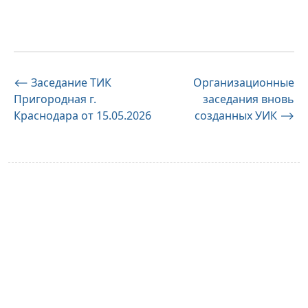
Навигация
⟵
Заседание ТИК
Организационные
Пригородная г.
заседания вновь
по
Краснодара от 15.05.2026
созданных УИК
⟶
записям