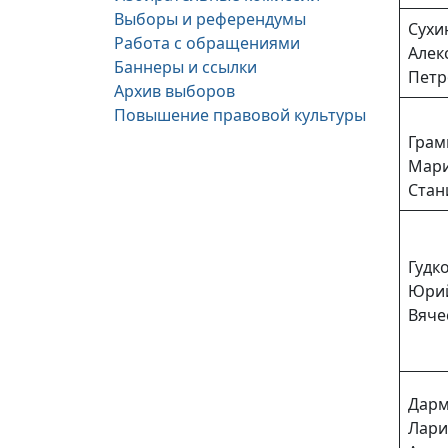
Выборы и референдумы
Сухи
Работа с обращениями
Алек
Баннеры и ссылки
Петр
Архив выборов
Повышение правовой культуры
Грам
Мар
Стан
Гудк
Юри
Вяче
Дарм
Лари