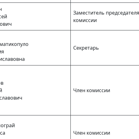
н
Заместитель председател
сей
комиссии
ович
матикопуло
Секретарь
ия
иславовна
ов
й
Член комиссии
славович
ограй
са
Член комиссии