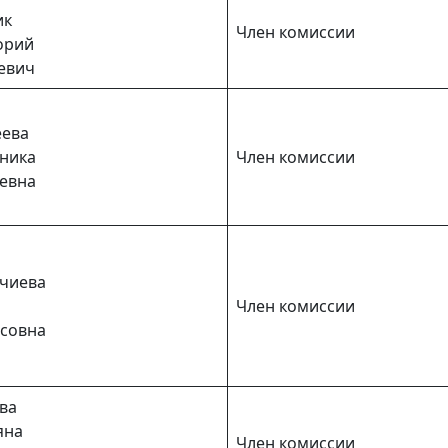
ик
Член комиссии
орий
евич
ева
ника
Член комиссии
евна
чиева
Член комиссии
совна
ва
яна
Член комиссии