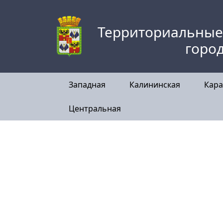
Skip
to
Территориальные
content
горо
Западная
Калининская
Кара
Центральная