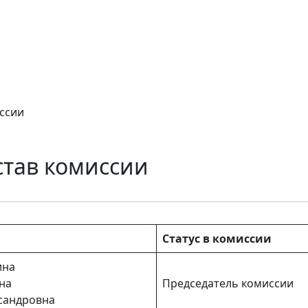
ссии
став комиссии
Статус в комиссии
ина
на
Председатель комиссии
сандровна