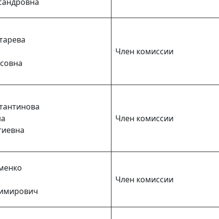
сандровна
тарева
Член комиссии
совна
тантинова
на
Член комиссии
гиевна
менко
Член комиссии
имирович