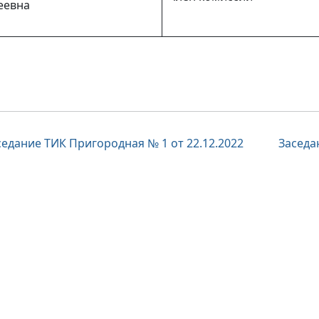
еевна
вигация
седание ТИК Пригородная № 1 от 22.12.2022
Заседа
писям