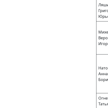
Ляш
Григ
Юрь
Михе
Веро
Игор
Нато
Анна
Бори
Огне
Тать