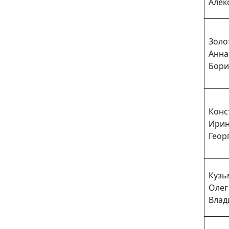
Алек
Золо
Анна
Бори
Конс
Ири
Геор
Кузь
Олег
Влад