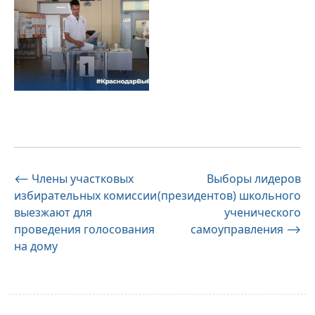
Навигация
⟵
Члены участковых
Выборы лидеров
избирательных комиссии
(президентов) школьного
по
выезжают для
ученического
записям
проведения голосования
самоуправления
⟶
на дому