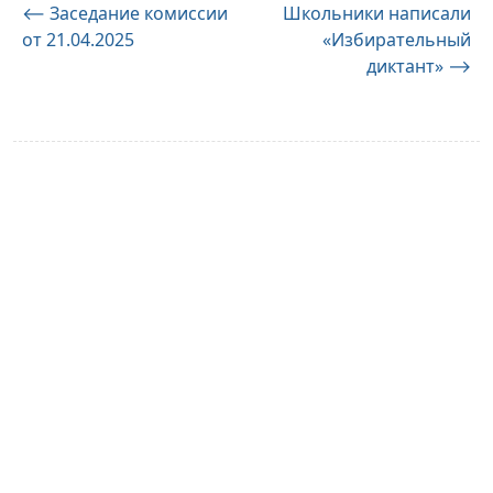
Навигация
⟵
Заседание комиссии
Школьники написали
от 21.04.2025
«Избирательный
по
диктант»
⟶
записям