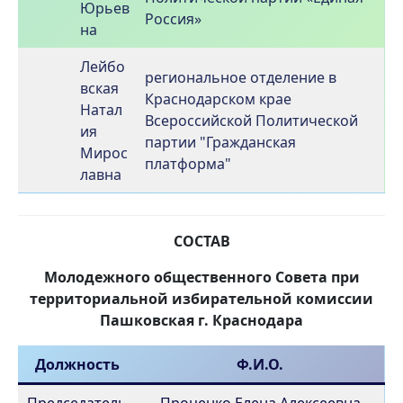
Юрьев
Россия»
на
Лейбо
региональное отделение в
вская
Краснодарском крае
Натал
Всероссийской Политической
ия
партии "Гражданская
Мирос
платформа"
лавна
СОСТАВ
Молодежного общественного Совета при
территориальной избирательной комиссии
Пашковская г. Краснодара
Должность
Ф.И.О.
Председатель
Проценко Елена Алексеевна