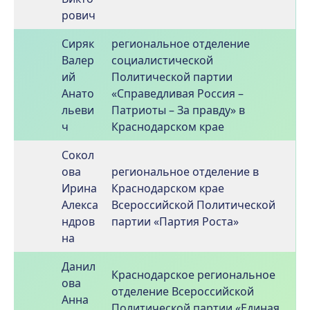
рович
Сиряк
региональное отделение
Валер
социалистической
ий
Политической партии
Анато
«Справедливая Россия –
льеви
Патриоты – За правду» в
ч
Краснодарском крае
Сокол
ова
региональное отделение в
Ирина
Краснодарском крае
Алекса
Всероссийской Политической
ндров
партии «Партия Роста»
на
Данил
Краснодарское региональное
ова
отделение Всероссийской
Анна
Политической партии «Единая