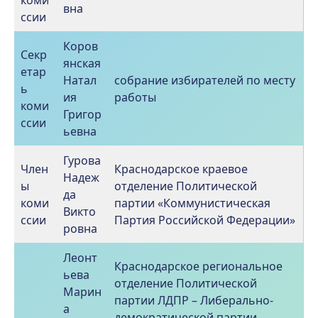
вна
ссии
Коров
Секр
янская
етар
Натал
собрание избирателей по месту
ь
ия
работы
коми
Григор
ссии
ьевна
Гурова
Член
Краснодарское краевое
Надеж
ы
отделение Политической
да
коми
партии «Коммунистическая
Викто
ссии
Партия Российской Федерации»
ровна
Леонт
Краснодарское региональное
ьева
отделение Политической
Марин
партии ЛДПР – Либерально-
а
демократической партии