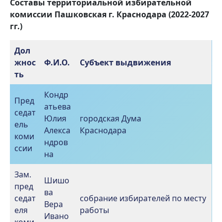
Составы территориальной избирательной
комиссии Пашковская г. Краснодара (2022-2027
гг.)
Дол
жнос
Ф.И.О.
Субъект выдвижения
ть
Кондр
Пред
атьева
седат
Юлия
городская Дума
ель
Алекса
Краснодара
коми
ндров
ссии
на
Зам.
Шишо
пред
ва
седат
собрание избирателей по месту
Вера
еля
работы
Ивано
коми