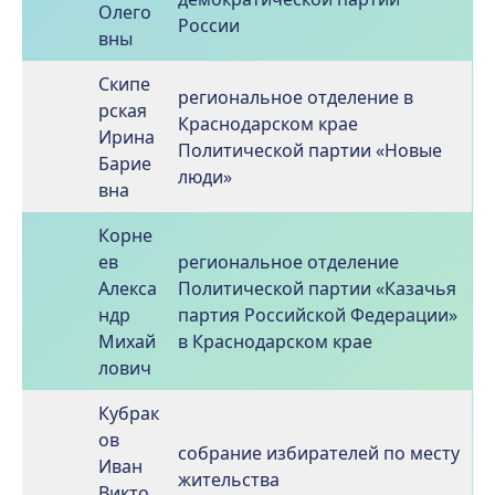
Олего
России
вны
Скипе
региональное отделение в
рская
Краснодарском крае
Ирина
Политической партии «Новые
Барие
люди»
вна
Корне
ев
региональное отделение
Алекса
Политической партии «Казачья
ндр
партия Российской Федерации»
Михай
в Краснодарском крае
лович
Кубрак
ов
собрание избирателей по месту
Иван
жительства
Викто