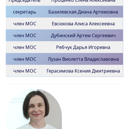
секретарь
Базилевская Диана Артемовна
член МОС
Евсюкова Алиса Алексеевна
член МОС
Дубинский Артем Сергеевич
член МОС
Рябчук Дарья Игоревна
член МОС
Лузан Виолетта Владиславовна
член МОС
Герасимова Ксения Дмитриевна