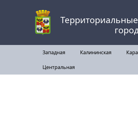
Skip
to
Территориальные
content
горо
Западная
Калининская
Кара
Центральная