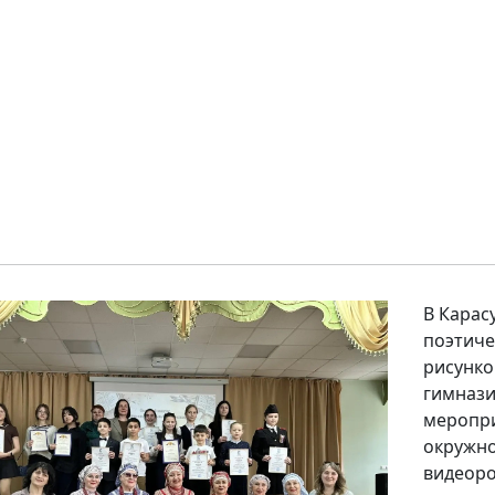
В Карас
поэтиче
рисунко
гимнази
меропри
окружно
видеоро