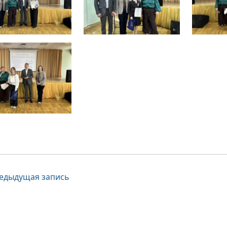
вигация
едыдущая запись
писям