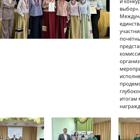
и конку
выбор».
Междуна
единств
участни
почётны
предста
комисси
организ
меропри
исполне
продемо
глубоко
итогам 
награжд