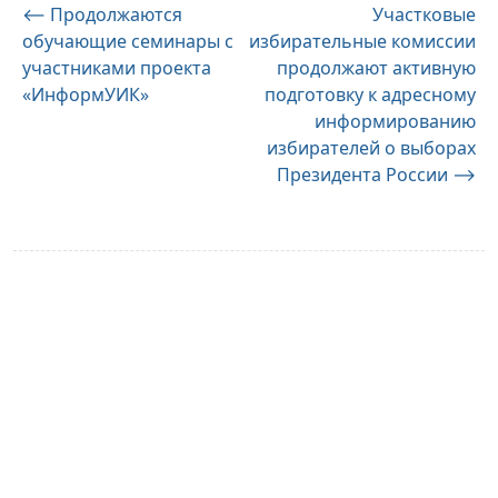
Навигация
⟵
Продолжаются
Участковые
обучающие семинары с
избирательные комиссии
по
участниками проекта
продолжают активную
записям
«ИнформУИК»
подготовку к адресному
информированию
избирателей о выборах
Президента России
⟶