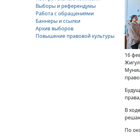
Выборы и референдумы
Работа с обращениями
Баннеры и ссылки
Архив выборов
Повышение правовой культуры
16 фе
Жигул
Муниц
право
Будущ
права
В ход
решаю
По ок