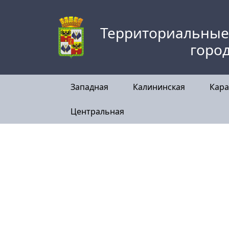
Skip
to
Территориальные
content
горо
Западная
Калининская
Кара
Центральная