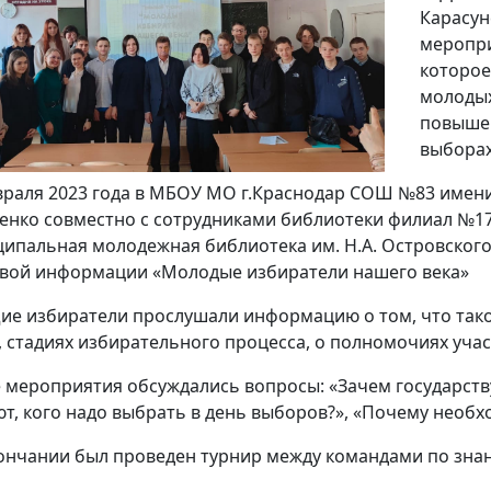
Карасун
меропри
которое
молодых
повыше
выборах
враля 2023 года в МБОУ МО г.Краснодар СОШ №83 имени
енко совместно с сотрудниками библиотеки филиал №17
ипальная молодежная библиотека им. Н.А. Островского,
вой информации «Молодые избиратели нашего века»
ие избиратели прослушали информацию о том, что так
, стадиях избирательного процесса, о полномочиях уча
е мероприятия обсуждались вопросы: «Зачем государств
т, кого надо выбрать в день выборов?», «Почему необх
ончании был проведен турнир между командами по знан