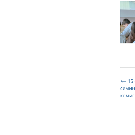
На
⟵
15
семин
по
комис
за