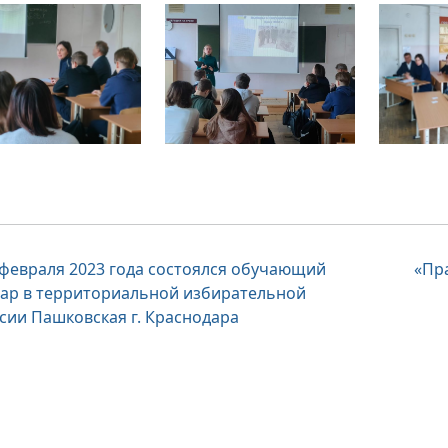
вигация
 февраля 2023 года состоялся обучающий
«Пр
ар в территориальной избирательной
сии Пашковская г. Краснодара
писям