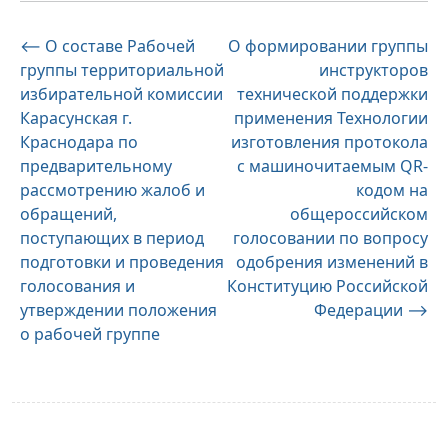
Навигация
⟵
О составе Рабочей
О формировании группы
группы территориальной
инструкторов
по
избирательной комиссии
технической поддержки
записям
Карасунская г.
применения Технологии
Краснодара по
изготовления протокола
предварительному
с машиночитаемым QR-
рассмотрению жалоб и
кодом на
обращений,
общероссийском
поступающих в период
голосовании по вопросу
подготовки и проведения
одобрения изменений в
голосования и
Конституцию Российской
утверждении положения
Федерации
⟶
о рабочей группе