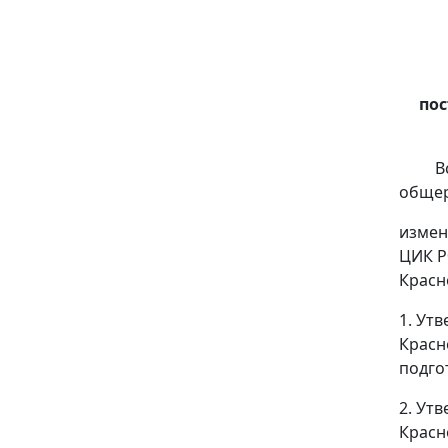
пос
Всоот
общер
измен
ЦИК Р
Красн
1. Ут
Красн
подго
2. Ут
Красн