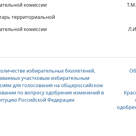
бирательной комиссии Т.М.Шу
тарь территориальной
бирательной комиссии Л.И.Во
вигация
количестве избирательных бюллетеней,
Об
аваемых участковым избирательным
сиям для голосования на общероссийском
писям
овании по вопросу одобрения изменений в
Крас
итуцию Российской Федерации
одобре