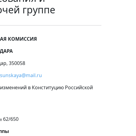
очей группе
НАЯ КОМИССИЯ
ОДАРА
дар, 350058
asunskaya@mail.ru
зменений в Конституцию Российской
650
уппы