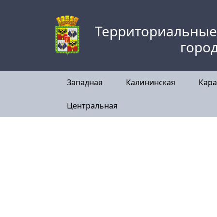
Skip
to
Территориальные
content
горо
Западная
Калининская
Кара
Центральная