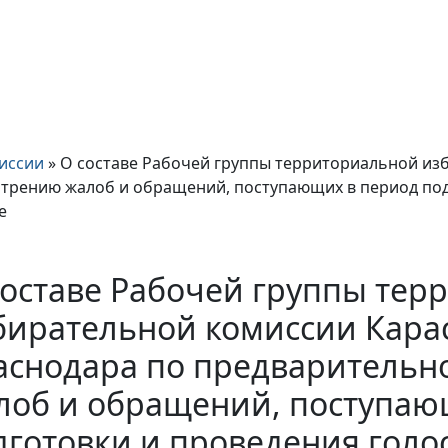
иссии
»
О составе Рабочей группы территориальной изб
трению жалоб и обращений, поступающих в период под
е
составе Рабочей группы тер
бирательной комиссии Карас
аснодара по предварительн
лоб и обращений, поступаю
дготовки и проведения голо