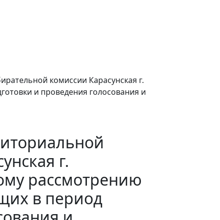
ирательной комиссии Карасунская г.
готовки и проведения голосования и
риториальной
унская г.
ому рассмотрению
щих в период
сования и