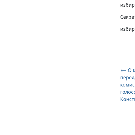
из
Секре
из
На
⟵
О 
перед
по
комис
за
голос
Конст