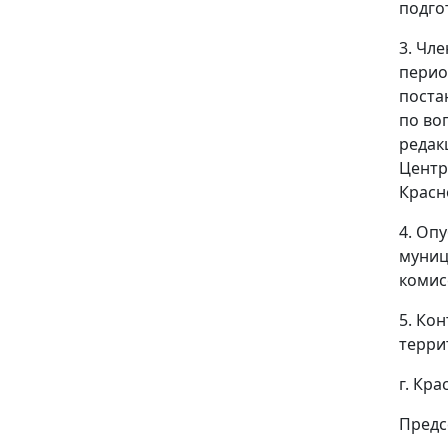
подго
3. Чл
перио
поста
по во
редак
Центр
Красн
4. Оп
муниц
комис
5. Ко
терри
г. Кр
Предс