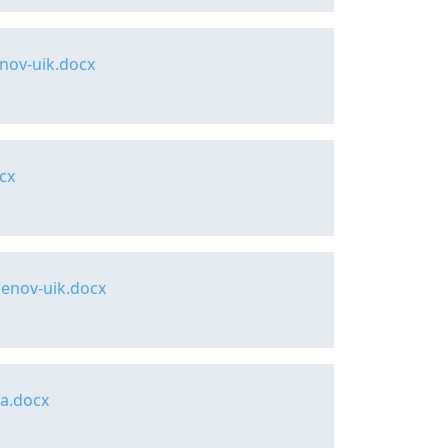
nov-uik.docx
cx
lenov-uik.docx
va.docx