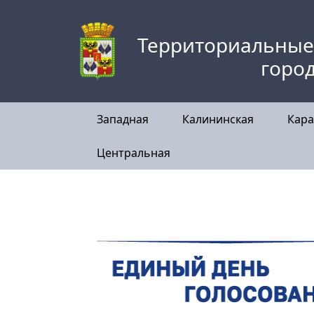
Skip
to
Территориальные
content
горо
Западная
Калининская
Кара
Центральная