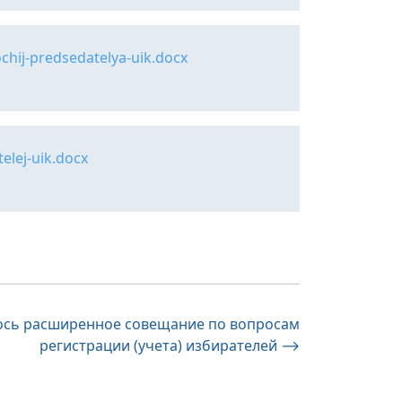
hij-predsedatelya-uik.docx
elej-uik.docx
ось расширенное совещание по вопросам
регистрации (учета) избирателей
⟶