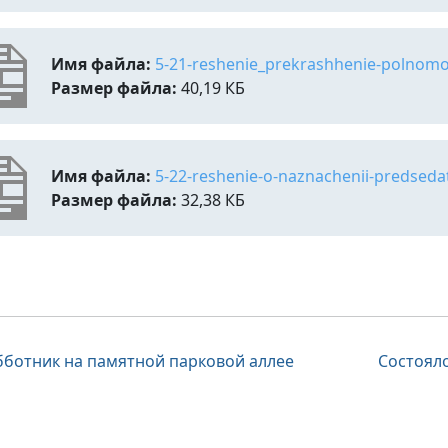
Имя файла:
5-21-reshenie_prekrashhenie-polnomoc
Размер файла:
40,19 КБ
Имя файла:
5-22-reshenie-o-naznachenii-predsedat
Размер файла:
32,38 КБ
вигация
бботник на памятной парковой аллее
Состоял
писям