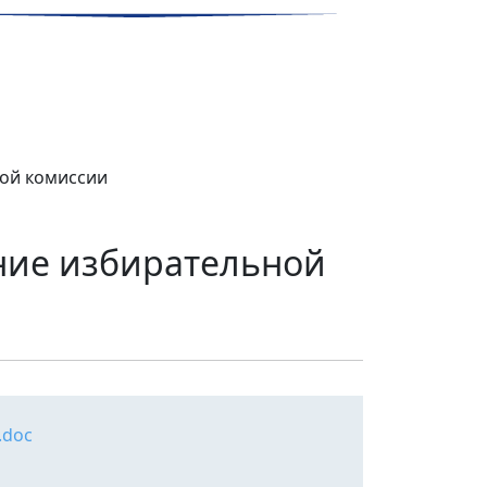
ной комиссии
дание избирательной
.doc