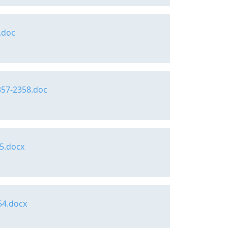
.doc
2357-2358.doc
45.docx
54.docx