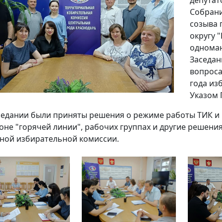
депутат
Собрани
созыва 
округу 
одноман
Заседа
вопроса
года из
Указом 
седании были приняты решения о режиме работы ТИК и 
оне "горячей линии", рабочих группах и другие решени
ной избирательной комиссии.