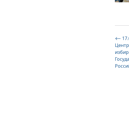
На
⟵
17
Центр
по
избир
за
Госуд
Росси