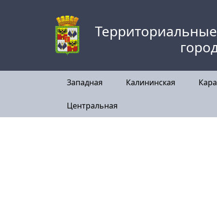
Skip
to
Территориальные
content
горо
Западная
Калининская
Кара
Центральная