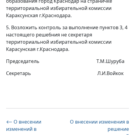
образования город Краснодар на страничке
территориальной избирательной комиссии
Караксунская г.Краснодара.
5. Возложить контроль за выполнение пунктов 3, 4
настоящего реше6ния не секретаря
территориальной избирательной комиссии
Карасунская г.Краснодара.
Председатель
Т.М.Шуруба
Секретарь
Л.И.Войкок
Навигация
⟵
О внесении
О внесении изменения в
изменений в
решение
по