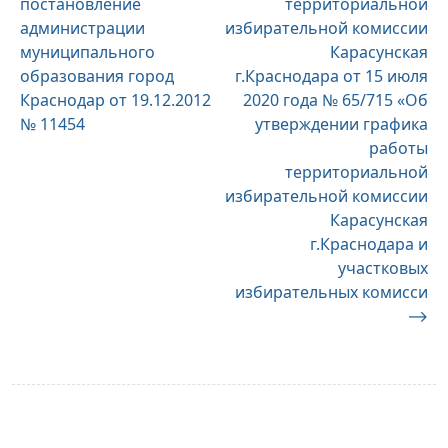
постановление
территориальной
записям
администрации
избирательной комиссии
муниципального
Карасунская
образования город
г.Краснодара от 15 июля
Краснодар от 19.12.2012
2020 года № 65/715 «Об
№ 11454
утверждении графика
работы
территориальной
избирательной комиссии
Карасунская
г.Краснодара и
участковых
избирательных комисси
⟶