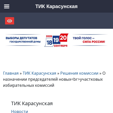
ТИК Карасунская
Skip
to
content
Главная
»
ТИК Карасунская
»
Решения комиссии
»
О
назначении председателей новых<br>участковых
избирательных комиссий
ТИК Карасунская
Новости