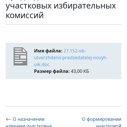
участковых избирательных
комиссий
Имя файла:
27.152-ob-
utverzhdenii-predsedatelej-novyh-
uik.doc
Размер файла:
43,00 КБ
Навигация
⟵
О назначении
О формировании
членами участковых
участковой