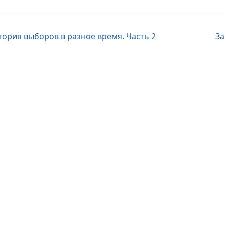
вигация
тория выборов в разное время. Часть 2
За
писям