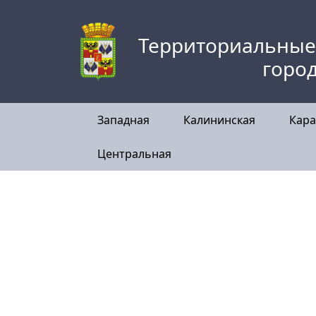
Skip
to
Территориальные
content
горо
Западная
Калининская
Кара
Центральная