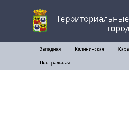
Skip
to
Территориальные
content
горо
Западная
Калининская
Кара
Центральная