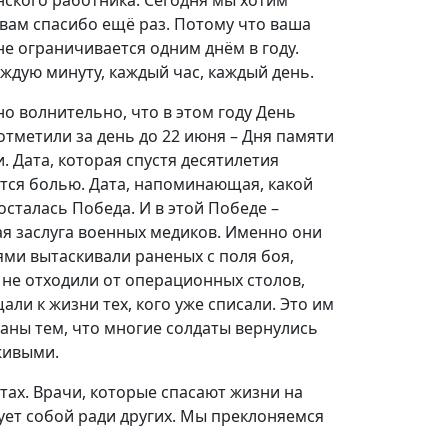
ского работника. Сегодня мы хотим
 вам спасибо ещё раз. Потому что ваша
не ограничивается одним днём в году.
аждую минуту, каждый час, каждый день.
о волнительно, что в этом году День
отметили за день до 22 июня – Дня памяти
и. Дата, которая спустя десятилетия
тся болью. Дата, напоминающая, какой
осталась Победа. И в этой Победе –
я заслуга военных медиков. Именно они
ями вытаскивали раненых с поля боя,
 не отходили от операционных столов,
али к жизни тех, кого уже списали. Это им
аны тем, что многие солдаты вернулись
живыми.
тах. Врачи, которые спасают жизни на
скует собой ради других. Мы преклоняемся