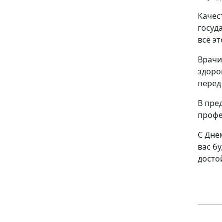
Качес
госуд
всё э
Врачи
здоро
перед
В пре
профе
С Днё
вас б
досто