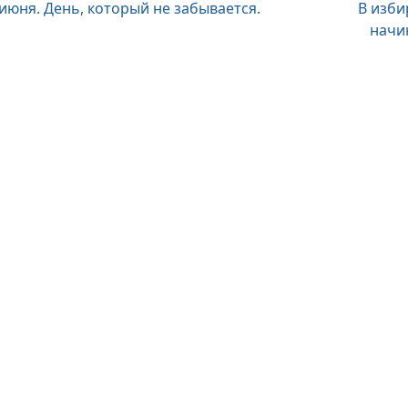
вигация
 июня. День, который не забывается.
В изби
начи
писям