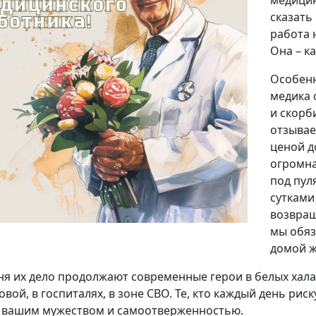
медицин
сказать
работа 
Она – к
Особенн
медика 
и скорб
отзывае
ценой д
огромна
под пул
сутками
возвращ
мы обяз
домой 
ня их дело продолжают современные герои в белых хала
овой, в госпиталях, в зоне СВО. Те, кто каждый день ри
 вашим мужеством и самоотверженностью.