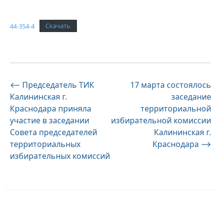
44-354-4
Скачать
Навигация
⟵
Председатель ТИК
17 марта состоялось
Калининская г.
заседание
по
Краснодара приняла
территориальной
записям
участие в заседании
избирательной комиссии
Совета председателей
Калининская г.
территориальных
Краснодара
⟶
избирательных комиссий