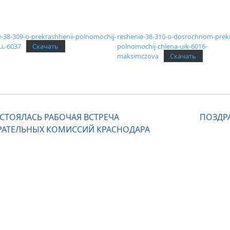
e-38-309-o-prekrashhenii-polnomochij-
reshenie-38-310-o-dosrochnom-prekr
.i.-6037
Скачать
polnomochij-chlena-uik-6016-
maksimczova
Скачать
вигация
СТОЯЛАСЬ РАБОЧАЯ ВСТРЕЧА
ПОЗДР
РАТЕЛЬНЫХ КОМИССИЙ КРАСНОДАРА
писям