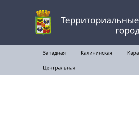
Skip
to
Территориальные
content
горо
Западная
Калининская
Кара
Центральная