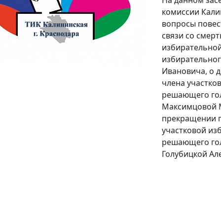
На данном зас
комиссии Кали
вопросы повест
связи со смер
избирательной
избирательног
Ивановича, о
члена участко
решающего гол
Максимцовой 
прекращении п
участковой из
решающего гол
Голубицкой Ал