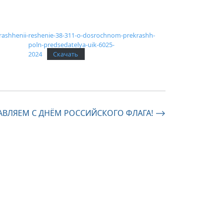
ashhenii-
reshenie-38-311-o-dosrochnom-prekrashh-
poln-predsedatelya-uik-6025-
2024
Скачать
АВЛЯЕМ С ДНЁМ РОССИЙСКОГО ФЛАГА!
⟶