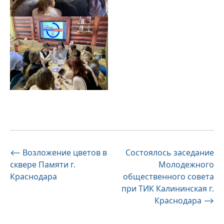
Навигация
⟵
Возложение цветов в
Состоялось заседание
сквере Памяти г.
Молодежного
по
Краснодара
общественного совета
записям
при ТИК Калининская г.
Краснодара
⟶