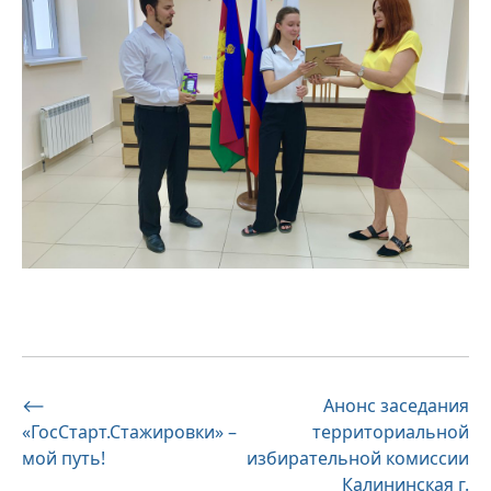
Навигация
⟵
Анонс заседания
«ГосСтарт.Стажировки» –
территориальной
по
мой путь!
избирательной комиссии
записям
Калининская г.