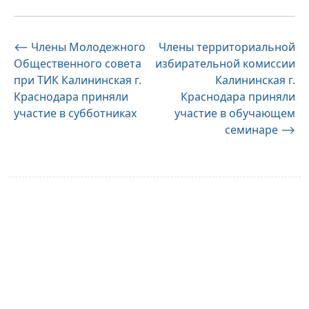
Навигация
⟵
Члены Молодежного
Члены территориальной
Общественного совета
избирательной комиссии
по
при ТИК Калининская г.
Калининская г.
записям
Краснодара приняли
Краснодара приняли
участие в субботниках
участие в обучающем
семинаре
⟶