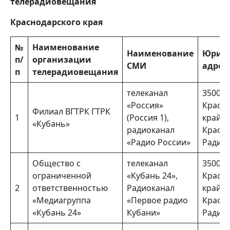
телерадиовещания
Краснодарского края
№
Наименование
Наименование
Юрид
п/
организации
СМИ
адрес
п
телерадиовещания
телеканал
350000
«Россия»
Красн
Филиал ВГТРК ГТРК
1
(Россия 1),
край, г
«Кубань»
радиоканал
Красно
«Радио России»
Радио, 
Общество с
телеканал
350000
ограниченной
«Кубань 24»,
Красн
2
ответственностью
Радиоканал
край, г
«Медиагруппа
«Первое радио
Красно
«Кубань 24»
Кубани»
Радио, 