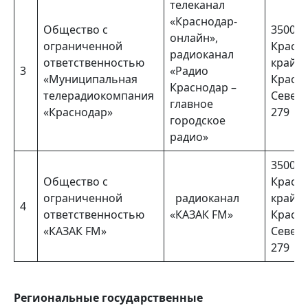
телеканал
«Краснодар-
Общество с
350000
онлайн»,
ограниченной
Красн
радиоканал
ответственностью
край, г
3
«Радио
«Муниципальная
Красно
Краснодар –
телерадиокомпания
Северн
главное
«Краснодар»
279
городское
радио»
350000
Общество с
Красн
ограниченной
радиоканал
край, г
4
ответственностью
«КАЗАК FM»
Красно
«КАЗАК FM»
Северн
279
Региональные государственные