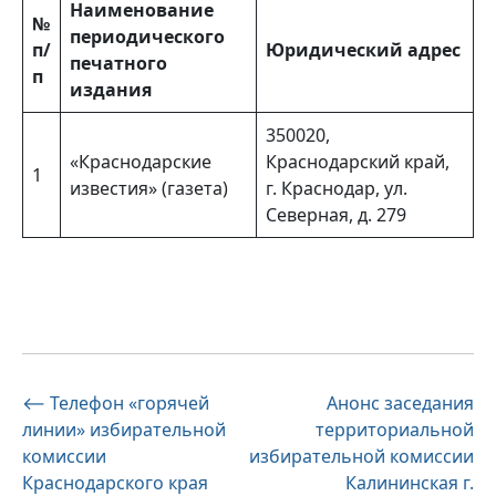
Наименование
№
периодического
п/
Юридический адрес
печатного
п
издания
350020,
«Краснодарские
Краснодарский край,
1
известия» (газета)
г. Краснодар, ул.
Северная, д. 279
Навигация
⟵
Телефон «горячей
Анонс заседания
линии» избирательной
территориальной
по
комиссии
избирательной комиссии
записям
Краснодарского края
Калининская г.